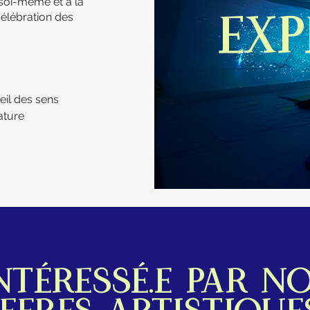
 soi-même et à la
élébration des
EXP
eil des sens
ature
ntéressé.e par n