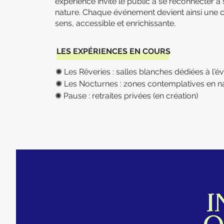
expérience invite le public à se reconnecter à
nature. Chaque événement devient ainsi une c
sens, accessible et enrichissante.
LES EXPÉRIENCES EN COURS
✺ Les Rêveries : salles blanches dédiées à l'év
✺ Les Nocturnes : zones contemplatives en n
✺ Pause : retraites privées (en création)
I