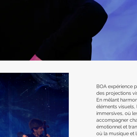
BIOGRAPH
BOA expérience p
des projections vi
En mêlant harmon
éléments visuels,
immersives, où l
accompagner chaqu
émotionnel et tra
où la musique et 