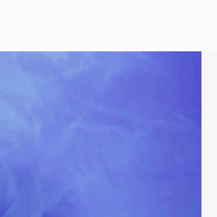
USÉJOUR-
TIGUY
LARD