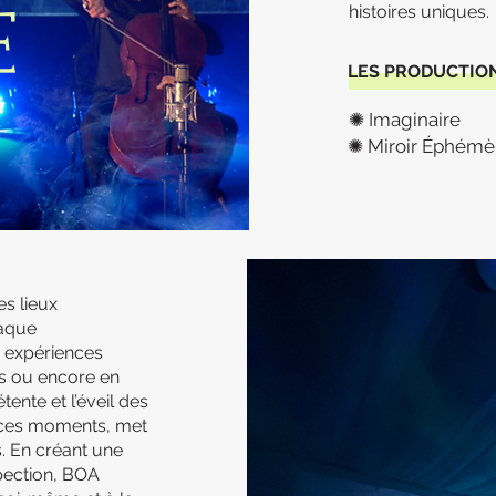
histoires uniques.
E
LES PRODUCTIO
✺ Imaginaire
✺ Miroir Éphémè
s lieux
haque
 expériences
es ou encore en
ente et l’éveil des
 ces moments, met
s. En créant une
spection, BOA