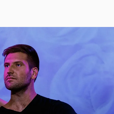
EN SAVOIR PLUS
B
EA
O
S
A
L